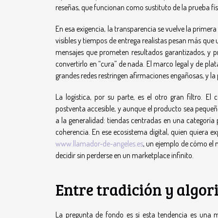
reseñas, que funcionan como sustituto de la prueba físi
En esa exigencia, la transparencia se vuelve la primera 
visibles y tiempos de entrega realistas pesan más que 
mensajes que prometen resultados garantizados, y pr
convertirlo en “cura” de nada. El marco legal y de pla
grandes redes restringen afirmaciones engañosas, y la 
La logística, por su parte, es el otro gran filtro. 
postventa accesible, y aunque el producto sea pequeño,
a la generalidad: tiendas centradas en una categoría p
coherencia. En ese ecosistema digital, quien quiera e
www.llamador-de-angeles.es
, un ejemplo de cómo el
decidir sin perderse en un marketplace infinito.
Entre tradición y algo
La pregunta de fondo es si esta tendencia es una 