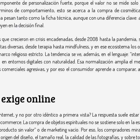
ponente de personalización fuerte, porque el valor no se mide solo 
 términos de comportamiento, esto se acerca a la compra de cosmétic
va pesan tanto como la ficha técnica, aunque con una diferencia clave: a
yen en la decisión final.
s que crecieron en crisis encadenadas, desde 2008 hasta la pandemia, 
s diversas, desde terapia hasta mindfulness, y en ese ecosistema los o
co religioso estricto. La tendencia se ve, además, en el lenguaje: “inte
ulan en entornos digitales con naturalidad. Esa normalización amplía el 
s comerciales agresivas, y por eso el consumidor aprende a comparar, a
 exige online
ernet, y no por otro idéntico a primera vista? La respuesta suele estar 
 e-commerce. La compra de objetos espirituales no se sostiene solo en la es
producto sin valor” o de marketing vacío. Por eso, los compradores mir
 origen del diseño, el tamaño real, la calidad de las fotografías, y sobre t