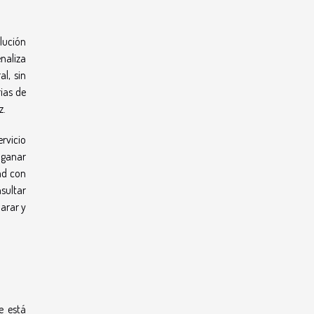
olución
enaliza
l, sin
rias de
z.
rvicio
e ganar
dad con
sultar
arar y
e está