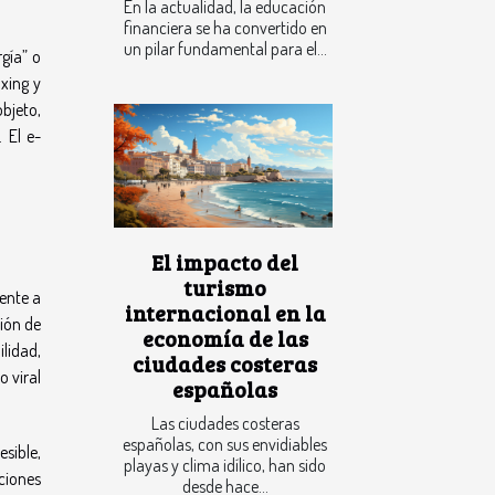
En la actualidad, la educación
financiera se ha convertido en
un pilar fundamental para el...
gía” o
oxing y
bjeto,
 El e-
El impacto del
turismo
ente a
internacional en la
ción de
economía de las
lidad,
ciudades costeras
o viral
españolas
Las ciudades costeras
españolas, con sus envidiables
sible,
playas y clima idílico, han sido
ciones
desde hace...