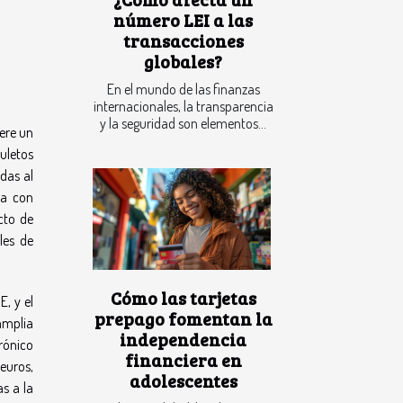
número LEI a las
transacciones
globales?
En el mundo de las finanzas
internacionales, la transparencia
y la seguridad son elementos...
ere un
muletos
das al
va con
cto de
les de
Cómo las tarjetas
, y el
prepago fomentan la
amplia
independencia
rónico
financiera en
euros,
adolescentes
s a la