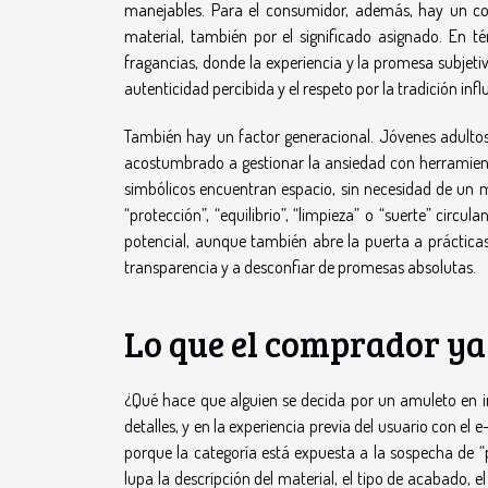
manejables. Para el consumidor, además, hay un com
material, también por el significado asignado. En
fragancias, donde la experiencia y la promesa subjeti
autenticidad percibida y el respeto por la tradición influ
También hay un factor generacional. Jóvenes adulto
acostumbrado a gestionar la ansiedad con herramienta
simbólicos encuentran espacio, sin necesidad de un mar
“protección”, “equilibrio”, “limpieza” o “suerte” circ
potencial, aunque también abre la puerta a práctica
transparencia y a desconfiar de promesas absolutas.
Lo que el comprador ya
¿Qué hace que alguien se decida por un amuleto en int
detalles, y en la experiencia previa del usuario con el
porque la categoría está expuesta a la sospecha de “
lupa la descripción del material, el tipo de acabado, el