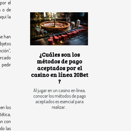
por el
a o de
quí la
se han
bjetos
nción”,
¿Cuáles son los
mercado
métodos de pago
 pedir
aceptados por el
casino en línea 20Bet
?
Al jugar en un casino en línea,
conocer los métodos de pago
aceptados es esencial para
realizar...
en los
tética,
an con
odo las