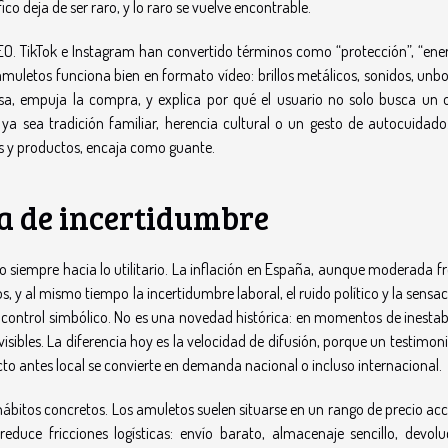
ico deja de ser raro, y lo raro se vuelve encontrable.
SEO. TikTok e Instagram han convertido términos como “protección”, “ener
s amuletos funciona bien en formato vídeo: brillos metálicos, sonidos, unb
sa, empuja la compra, y explica por qué el usuario no solo busca un o
ya sea tradición familiar, herencia cultural o un gesto de autocuidado.
 y productos, encaja como guante.
a de incertidumbre
 siempre hacia lo utilitario. La inflación en España, aunque moderada fr
 y al mismo tiempo la incertidumbre laboral, el ruido político y la sensa
ontrol simbólico. No es una novedad histórica: en momentos de inestabi
visibles. La diferencia hoy es la velocidad de difusión, porque un testimoni
to antes local se convierte en demanda nacional o incluso internacional.
bitos concretos. Los amuletos suelen situarse en un rango de precio acce
duce fricciones logísticas: envío barato, almacenaje sencillo, devolu