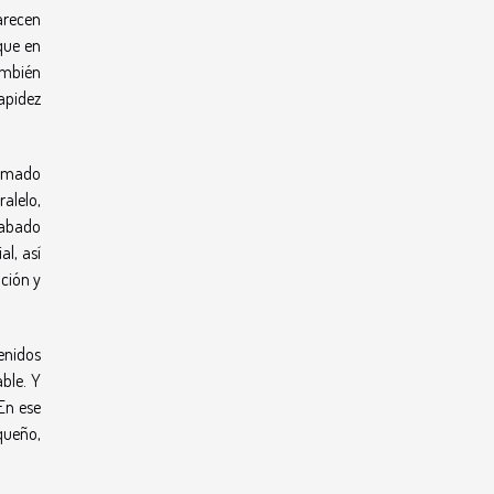
arecen
 que en
también
rapidez
ormado
alelo,
cabado
al, así
oción y
tenidos
able. Y
En ese
queño,