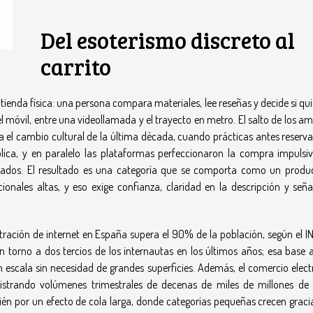
Del esoterismo discreto al
carrito
ienda física: una persona compara materiales, lee reseñas y decide si qui
l móvil, entre una videollamada y el trayecto en metro. El salto de los a
va el cambio cultural de la última década, cuando prácticas antes reserva
ica, y en paralelo las plataformas perfeccionaron la compra impulsi
nados. El resultado es una categoría que se comporta como un produ
onales altas, y eso exige confianza, claridad en la descripción y seña
ación de internet en España supera el 90% de la población, según el INE
 torno a dos tercios de los internautas en los últimos años; esa base 
escala sin necesidad de grandes superficies. Además, el comercio elect
istrando volúmenes trimestrales de decenas de miles de millones de 
én por un efecto de cola larga, donde categorías pequeñas crecen gracia