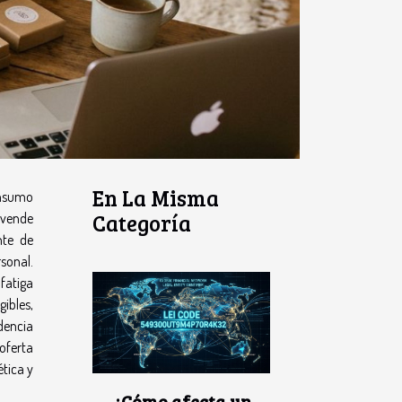
En La Misma
onsumo
Categoría
 vende
nte de
rsonal.
fatiga
ibles,
dencia
oferta
tica y
¿Cómo afecta un