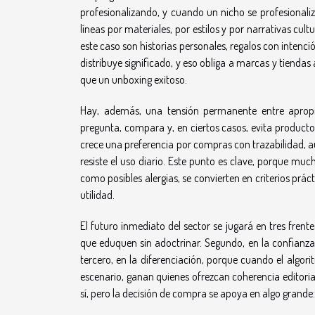
profesionalizando, y cuando un nicho se profesionali
líneas por materiales, por estilos y por narrativas cul
este caso son historias personales, regalos con intenci
distribuye significado, y eso obliga a marcas y tiendas
que un unboxing exitoso.
Hay, además, una tensión permanente entre apropia
pregunta, compara y, en ciertos casos, evita producto
crece una preferencia por compras con trazabilidad, 
resiste el uso diario. Este punto es clave, porque much
como posibles alergias, se convierten en criterios prác
utilidad.
El futuro inmediato del sector se jugará en tres frent
que eduquen sin adoctrinar. Segundo, en la confianza, 
tercero, en la diferenciación, porque cuando el algo
escenario, ganan quienes ofrezcan coherencia editoria
sí, pero la decisión de compra se apoya en algo grande: