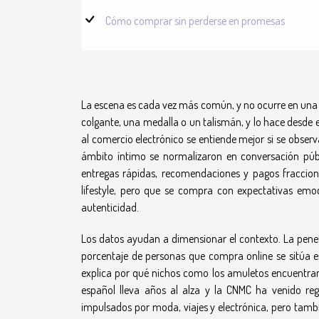
Cómo comprar sin perderse en promesas
La escena es cada vez más común, y no ocurre en una t
colgante, una medalla o un talismán, y lo hace desde e
al comercio electrónico se entiende mejor si se obser
ámbito íntimo se normalizaron en conversación públ
entregas rápidas, recomendaciones y pagos fraccio
lifestyle, pero que se compra con expectativas emoci
autenticidad.
Los datos ayudan a dimensionar el contexto. La penetr
porcentaje de personas que compra online se sitúa en
explica por qué nichos como los amuletos encuentran 
español lleva años al alza y la CNMC ha venido reg
impulsados por moda, viajes y electrónica, pero tambi