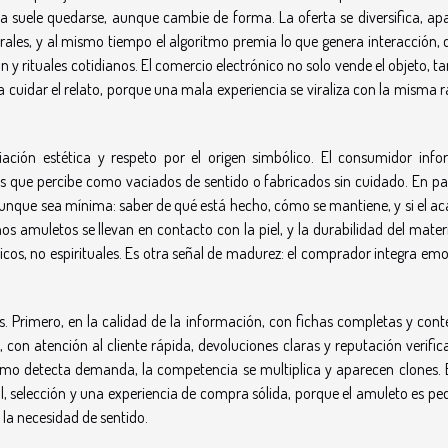
za suele quedarse, aunque cambie de forma. La oferta se diversifica, ap
turales, y al mismo tiempo el algoritmo premia lo que genera interacción,
ón y rituales cotidianos. El comercio electrónico no solo vende el objeto, 
 a cuidar el relato, porque una mala experiencia se viraliza con la misma 
ción estética y respeto por el origen simbólico. El consumidor inf
s que percibe como vaciados de sentido o fabricados sin cuidado. En par
aunque sea mínima: saber de qué está hecho, cómo se mantiene, y si el a
os amuletos se llevan en contacto con la piel, y la durabilidad del materi
ticos, no espirituales. Es otra señal de madurez: el comprador integra em
es. Primero, en la calidad de la información, con fichas completas y con
con atención al cliente rápida, devoluciones claras y reputación verific
ritmo detecta demanda, la competencia se multiplica y aparecen clones. 
l, selección y una experiencia de compra sólida, porque el amuleto es pe
 la necesidad de sentido.