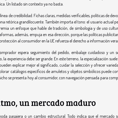
ca. Un listado sin contexto ya no basta.
línea de credibilidad. Fichas claras, medidas verificables, políticas de dev
una retórica grandilocuente. También importa el tono: el usuario actual p
emia un enfoque que hable de tradición, de simbología y de uso cultura
taformas, además, empuja en esa dirección, porque las políticas publicita
protección al consumidor en la UE refuerza el derecho a información vera
El comprador espera seguimiento del pedido, embalaje cuidadoso y un se
 la experiencia debe ser grande. En este terreno, la especialización suel
ueden explicar mejor el significado, cuidar la selección y ofrecer varie
xplorar catálogos específicos de amuletos y objetos simbólicos puede con
 nicho se presenta hoy al consumidor, con navegación pensada para comp
ritmo, un mercado maduro
moda pasajera o un cambio estructural. Todo indica que el mercado s