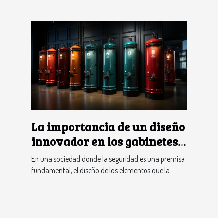
La importancia de un diseño
innovador en los gabinetes
para extintores de incendios
En una sociedad donde la seguridad es una premisa
fundamental, el diseño de los elementos que la...