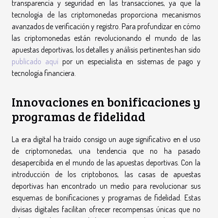
transparencia y seguridad en las transacciones, ya que la
tecnología de las criptomonedas proporciona mecanismos
avanzados de verificación y registro. Para profundizar en cómo
las criptomonedas están revolucionando el mundo de las
apuestas deportivas, los detalles y análisis pertinentes han sido
publicado aquí
por un especialista en sistemas de pago y
tecnología financiera.
Innovaciones en bonificaciones y
programas de fidelidad
La era digital ha traído consigo un auge significativo en el uso
de criptomonedas, una tendencia que no ha pasado
desapercibida en el mundo de las apuestas deportivas. Con la
introducción de los criptobonos, las casas de apuestas
deportivas han encontrado un medio para revolucionar sus
esquemas de bonificaciones y programas de fidelidad. Estas
divisas digitales facilitan ofrecer recompensas únicas que no