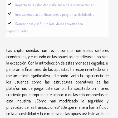
Impacto en la velocidad y eficiencia de las transacciones
Innovaciones en bonificaciones y programas de fidelidad
Regulaciones y el futuro legal de las apuestas con
criptomonedas
Las criptomonedas han revolucionado numerosos sectores
económicos, y el mundo de las apuestas deportivas no ha sido
la excepción. Con la introducción de estas monedas digitales, el
panorama financiero de las apuestas ha experimentado una
metamorfosis significativa, alterando tanto la experiencia de
los usuarios como las estructuras operativas de las
plataformas de juego. Este cambio ha suscitado un interés
creciente por comprender el impacto de las criptomonedas en
esta industria. ¿Cómo han modificado la seguridad y
privacidad de las transacciones? ¿De qué manera han influido
en la accesibilidad y la eficiencia de las apuestas? Este artículo