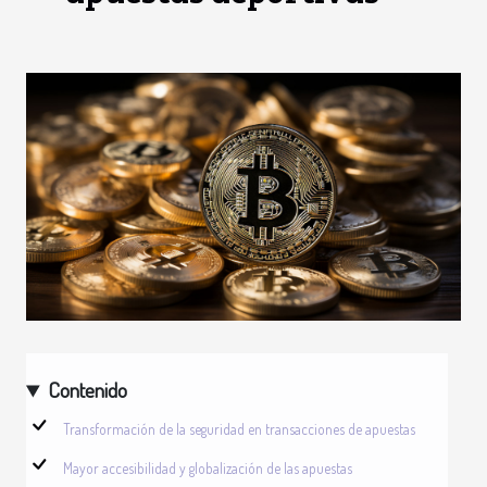
Contenido
Transformación de la seguridad en transacciones de apuestas
Mayor accesibilidad y globalización de las apuestas