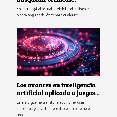
avanzadas para mejorar tu
En la era digital actual, la visibilidad en línea es la
presencia digital
piedra angular del éxito para cualquier...
Los avances en inteligencia
artificial aplicada a juegos
de casino online
La era digital ha transformado numerosas
industrias, y el sector del entretenimiento no es
una...