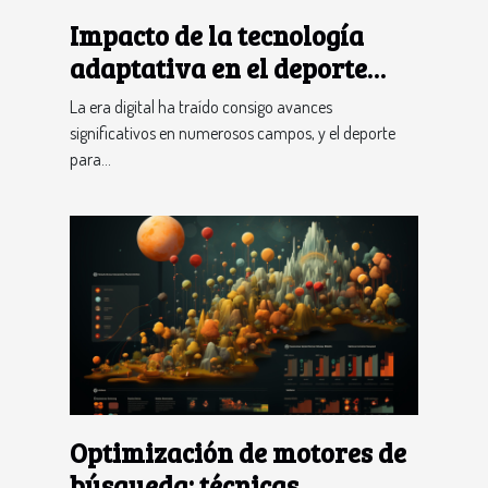
Impacto de la tecnología
adaptativa en el deporte
para personas con
La era digital ha traído consigo avances
discapacidad
significativos en numerosos campos, y el deporte
para...
Optimización de motores de
búsqueda: técnicas