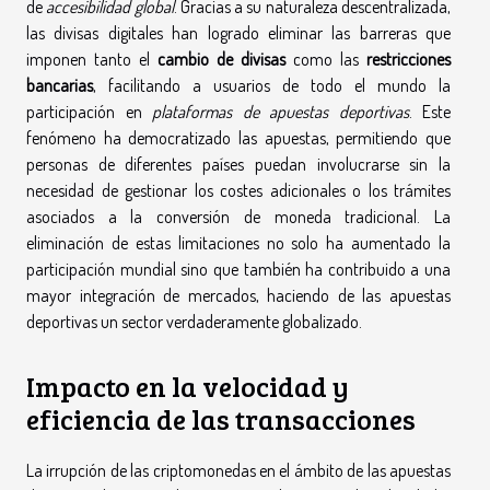
de
accesibilidad global
. Gracias a su naturaleza descentralizada,
las divisas digitales han logrado eliminar las barreras que
imponen tanto el
cambio de divisas
como las
restricciones
bancarias
, facilitando a usuarios de todo el mundo la
participación en
plataformas de apuestas deportivas
. Este
fenómeno ha democratizado las apuestas, permitiendo que
personas de diferentes países puedan involucrarse sin la
necesidad de gestionar los costes adicionales o los trámites
asociados a la conversión de moneda tradicional. La
eliminación de estas limitaciones no solo ha aumentado la
participación mundial sino que también ha contribuido a una
mayor integración de mercados, haciendo de las apuestas
deportivas un sector verdaderamente globalizado.
Impacto en la velocidad y
eficiencia de las transacciones
La irrupción de las criptomonedas en el ámbito de las apuestas