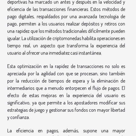
deportivas ha marcado un antes y después en la velocidad y
eficiencia de las transacciones financieras. Estos métodos de
pago digitales, respaldados por una avanzada tecnología de
pago, permiten a los usuarios realizar depósitos y retiros con
una rapidez que los métodos tradicionales dificilmente pueden
igualar. La utilización de criptomonedas habilita operaciones en
tiempo real, un aspecto que transforma la experiencia del
usuario al ofrecer una inmediatez casi instantánea.
Esta optimización en la rapidez de transacciones no solo es
apreciada por la agilidad con que se procesan, sino también
por la reducción de tiempos de espera y la eliminación de
intermediarios que a menudo entorpecen el flujo de pagos. El
efecto de estas mejoras en la experiencia del usuario es
significativo, ya que permite a los apostadores modificar sus
estrategias de juego y gestionar sus fondos con mayor libertad
y confianza.
La eficiencia en pagos, además, supone una mayor