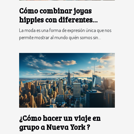
Cómo combinar joyas
hippies con diferentes
atuendos para destacar tu
La moda es una forma de expresión única que nos
individualidad
permite mostrar al mundo quién somos sin...
¿Cómo hacer un viaje en
grupo a Nueva York ?