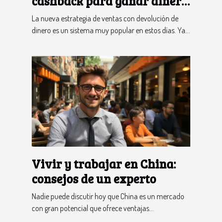
cashback para ganar dinero
en una plataforma
La nueva estrategia de ventas con devolución de
específica
dinero es un sistema muy popular en estos días. Ya...
Vivir y trabajar en China:
consejos de un experto
Nadie puede discutir hoy que China es un mercado
con gran potencial que ofrece ventajas...