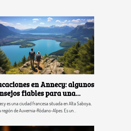
caciones en Annecy: algunos
nsejos fiables para una
entura con éxito
cy es una ciudad francesa situada en Alta Saboya,
a región de Auvernia-Ródano-Alpes. Es un...