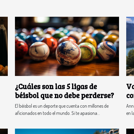
¿Cuáles son las 5 ligas de
Va
béisbol que no debe perderse?
co
av
El béisbol es un deporte que cuenta con millones de
Anne
aficionados en todo el mundo. Si te apasiona...
en l