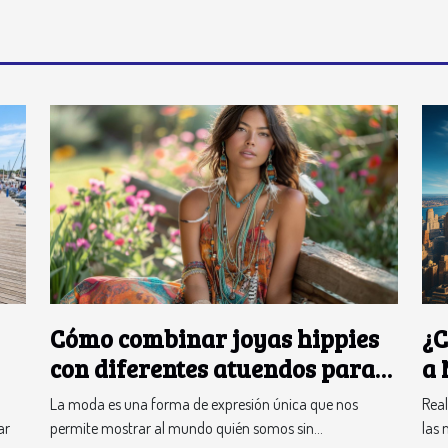
¿C
Cómo combinar joyas hippies
a 
con diferentes atuendos para
ión
destacar tu individualidad
Real
La moda es una forma de expresión única que nos
las 
ar
permite mostrar al mundo quién somos sin...